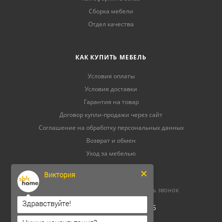
Сборка мебели
Отдел качества
КАК КУПИТЬ МЕБЕЛЬ
Условия оплаты
Условия доставки
Гарантия на товар
Договор купли-продажи через сайт
Соглашение на обработку персональных данных
Возврат и обмен
Уход за мебелью
Виктория
8 (800) 500-52-16
ЗАКАЗАТЬ ЗВОНОК
Здравствуйте!
ОГРНИП 304264520800165
ИНН 262300156302