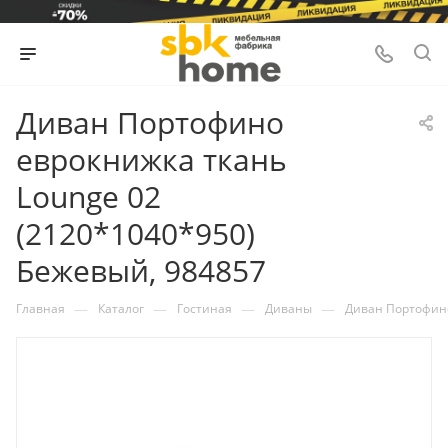
Диван Портофино
еврокнижка ткань
Lounge 02
(2120*1040*950)
Бежевый, 984857
—
—
—
—
Главная
Каталог
Гостиная
Диваны
Диван Портофино