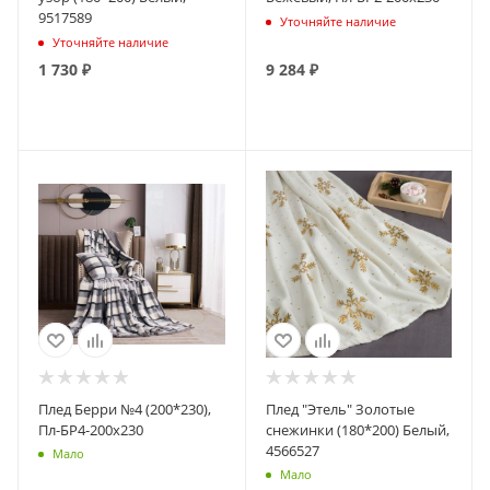
9517589
Уточняйте наличие
Уточняйте наличие
1 730
₽
9 284
₽
ПОДПИСАТЬСЯ
ПОДПИСАТЬСЯ
Плед Берри №4 (200*230),
Плед "Этель" Золотые
Пл-БР4-200х230
снежинки (180*200) Белый,
4566527
Мало
Мало