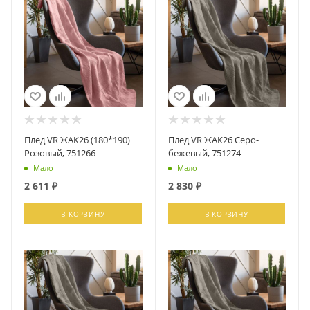
Плед VR ЖАК26 (180*190)
Плед VR ЖАК26 Серо-
Розовый, 751266
бежевый, 751274
Мало
Мало
2 611
₽
2 830
₽
В КОРЗИНУ
В КОРЗИНУ