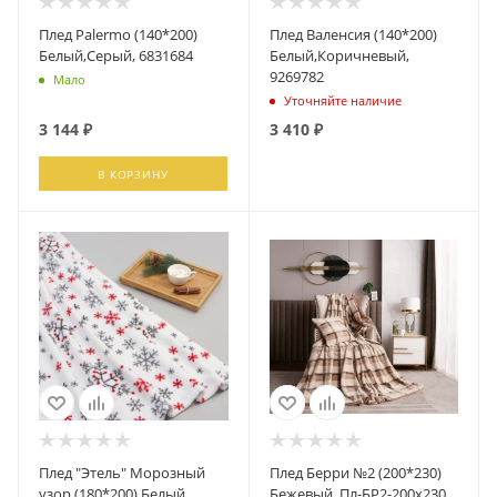
Плед Palermo (140*200)
Плед Валенсия (140*200)
Белый,Серый, 6831684
Белый,Коричневый,
9269782
Мало
Уточняйте наличие
3 144
₽
3 410
₽
В КОРЗИНУ
ПОДПИСАТЬСЯ
Плед "Этель" Морозный
Плед Берри №2 (200*230)
узор (180*200) Белый,
Бежевый, Пл-БР2-200х230