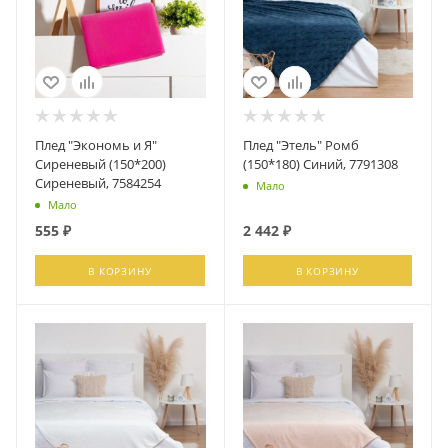
Плед "Экономь и Я"
Плед "Этель" Ромб
Сиреневый (150*200)
(150*180) Синий, 7791308
Сиреневый, 7584254
Мало
Мало
555
₽
2 442
₽
В КОРЗИНУ
В КОРЗИНУ