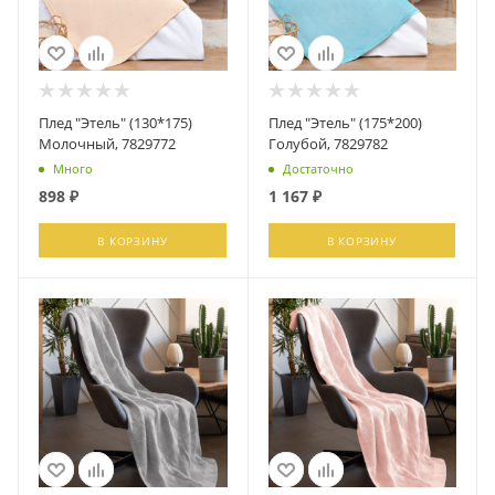
Плед "Этель" (130*175)
Плед "Этель" (175*200)
Молочный, 7829772
Голубой, 7829782
Много
Достаточно
898
₽
1 167
₽
В КОРЗИНУ
В КОРЗИНУ