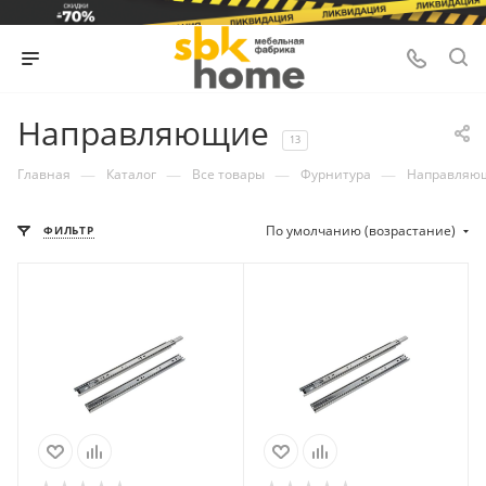
Направляющие
13
—
—
—
—
Главная
Каталог
Все товары
Фурнитура
Направляю
По умолчанию (возрастание)
ФИЛЬТР