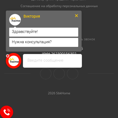
Соглашение на обработку персональных данных
Возврат и обмен
Виктория
Уход за мебелью
Здравствуйте!
8 (800) 500-52-16
ЗАКАЗАТЬ ЗВОНОК
Нужна консультация?
ОГРНИП 304264520800165
ИНН 262300156302
Введите сообщение
2026 SbkHome