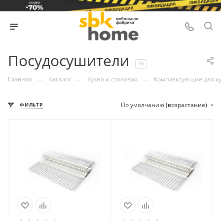
Посудосушители
15
—
—
—
Главная
Каталог
Кухня и столовая
Комплектующие для к
По умолчанию (возрастание)
ФИЛЬТР