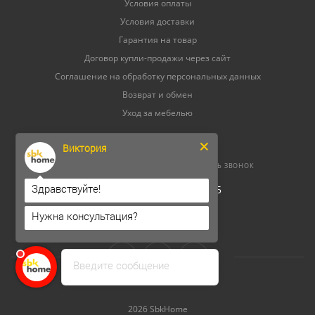
Условия оплаты
Условия доставки
Гарантия на товар
Договор купли-продажи через сайт
Соглашение на обработку персональных данных
Возврат и обмен
Уход за мебелью
Виктория
8 (800) 500-52-16
ЗАКАЗАТЬ ЗВОНОК
Здравствуйте!
ОГРНИП 304264520800165
ИНН 262300156302
Нужна консультация?
Введите сообщение
2026 SbkHome