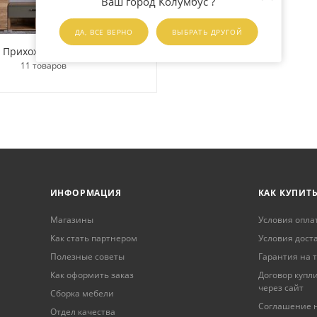
Ваш город Колумбус ?
ДА, ВСЕ ВЕРНО
ВЫБРАТЬ ДРУГОЙ
Прихожая Ханна
11 товаров
ИНФОРМАЦИЯ
КАК КУПИТ
Магазины
Условия опла
Как стать партнером
Условия дост
Полезные советы
Гарантия на 
Как оформить заказ
Договор купл
через сайт
Сборка мебели
Соглашение н
Отдел качества