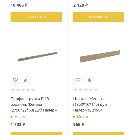
10 406
₽
2 128
₽
В КОРЗИНУ
В КОРЗИНУ
Профиль-ручка Р-13
Цоколь, Женева
верхняя, Женева
(1350*16*145) Дуб
(2750*22*63) Дуб Палермо,
Палермо, 21964
21963
Много
Много
1 703
₽
965
₽