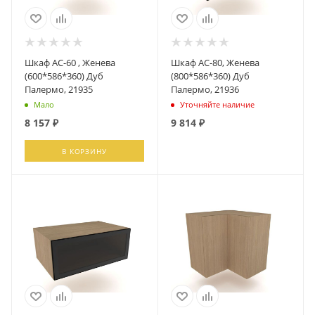
Шкаф АС-60 , Женева
Шкаф АС-80, Женева
(600*586*360) Дуб
(800*586*360) Дуб
Палермо, 21935
Палермо, 21936
Мало
Уточняйте наличие
8 157
₽
9 814
₽
В КОРЗИНУ
ПОДПИСАТЬСЯ