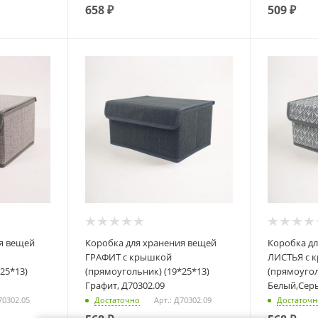
658
₽
509
₽
Коробка для хранения вещей
Коробка для хранения вещей
ГРАФИТ с крышкой
ЛИСТЬЯ с 
25*13)
(прямоугольник) (19*25*13)
(прямоугол
Графит, Д70302.09
Белый,Серы
70302.05
Достаточно
Арт.: Д70302.09
Достаточн