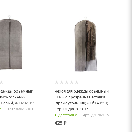
Чехол для одежды обьемный
ямоугольник)
СЕРЫЙ прозрачная вставка
) Серый, Д80202.011
(прямоугольник) (60*140*10)
Серый, Д80202.015
о
Арт.: Д80202.011
Достаточно
Арт.: Д80202.015
425
₽