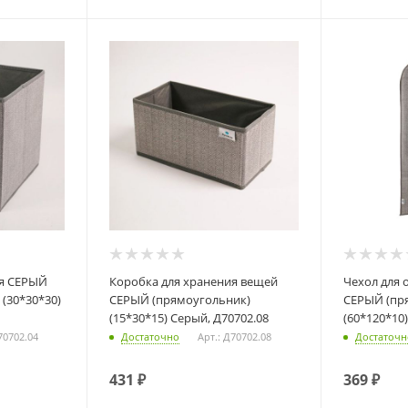
Коробка для хранения вещей
Чехол для одежды обьемный
 (30*30*30)
СЕРЫЙ (прямоугольник)
СЕРЫЙ (пр
(15*30*15) Серый, Д70702.08
(60*120*10
70702.04
Достаточно
Арт.: Д70702.08
Достаточн
431
₽
369
₽