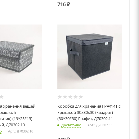
716
₽
Коробка для хранения ГРАФИТ с
крышкой
крышкой 30x30x30 (квадрат)
ьник) (19*25*13)
(30*30*30) Графит, Д70302.11
й, Д70302.10
Достаточно
Арт.: Д70302.11
о
Арт.: Д70302.10