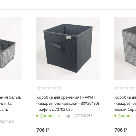
Коробка для хранения ГРАФИТ
Коробка для хранения ЛИСТЬЯ
ник,12
(квадрат, без крышки) (30*30*30)
(квадрат, б
рый,
Графит, Д70702.035
Белый,Серы
Достаточно
Арт.: Д70702.035
Достаточн
70702.032
706
₽
706
₽