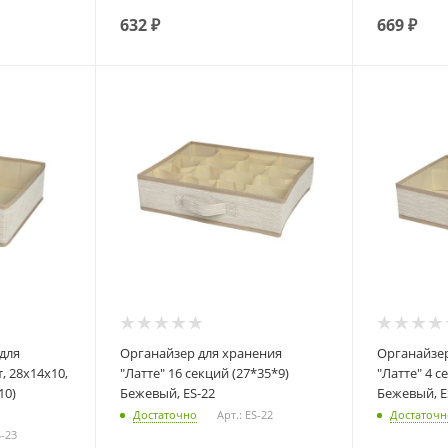
632
₽
669
₽
Органайзер для хранения
Органайзер для хранен
, 28х14х10,
"Латте" 16 секций (27*35*9)
"Латте" 4 с
10)
Бежевый, ES-22
Бежевый, E
Достаточно
Арт.: ES-22
Достаточн
S-23