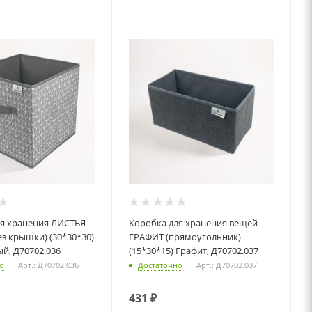
Коробка для хранения вещей
ез крышки) (30*30*30)
ГРАФИТ (прямоугольник)
й, Д70702.036
(15*30*15) Графит, Д70702.037
о
Арт.: Д70702.036
Достаточно
Арт.: Д70702.037
431
₽