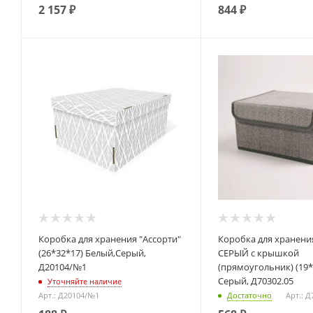
2 157
₽
844
₽
Коробка для хранения "Ассорти"
Коробка для хранения вещей
(26*32*17) Белый,Серый,
СЕРЫЙ с крышкой
Д20104/№1
(прямоугольник) (19*
Серый, Д70302.05
Уточняйте наличие
Арт.: Д20104/№1
Достаточно
Арт.: Д