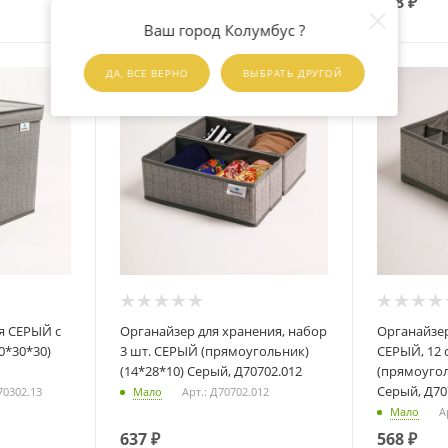
568
₽
568
₽
Ваш город Колумбус ?
ДА, ВСЕ ВЕРНО
ВЫБРАТЬ ДРУГОЙ
Органайзер для хранения, набор
Органайзер для хранения бел
0*30*30)
3 шт. СЕРЫЙ (прямоугольник)
СЕРЫЙ, 12 
(14*28*10) Серый, Д70702.012
(прямоугол
Серый, Д70
70302.13
Мало
Арт.: Д70702.012
Мало
А
637
₽
568
₽