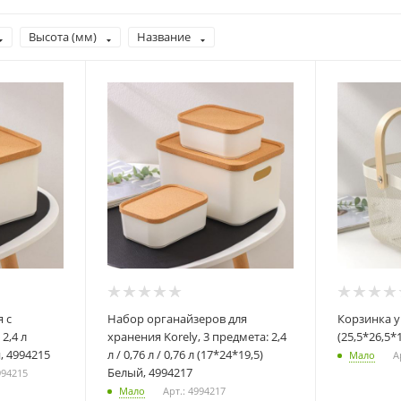
Высота (мм)
Название
Набор органайзеров для
Корзинка универсальная LaDо́m
2,4 л
хранения Korely, 3 предмета: 2,4
(25,5*26,5*
, 4994215
л / 0,76 л / 0,76 л (17*24*19,5)
Мало
А
Белый, 4994217
994215
Мало
Арт.: 4994217