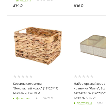
479
₽
836
₽
Корзина стеллажная
Набор органайзеров для
"Золотистый колос" (19*25*17)
хранения "Латте", 3шт
Бежевый, EW-79 M
14х14х10 см (14*28,5*
Бежевый, ES-23
Достаточно
Арт.: EW-79 M
Достаточно
Арт.: E