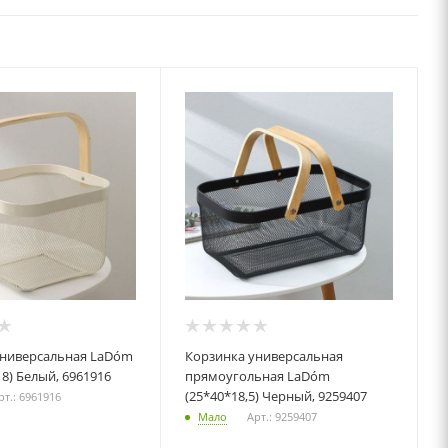
Корзинка универсальная
18) Белый, 6961916
прямоугольная LaDо́m
(25*40*18,5) Черный, 9259407
рт.: 6961916
Мало
Арт.: 9259407