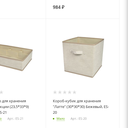
984
₽
ия
Короб-кубик для хранения
екции (23,5*33*9)
"Латте" (30*30*30) Бежевый, ES-
S-21
20
о
Арт.: ES-21
Мало
Арт.: ES-20