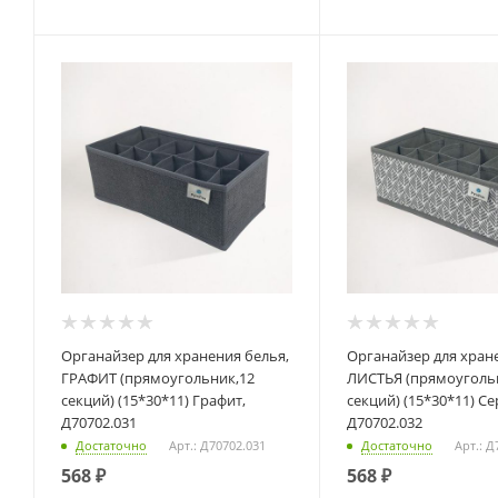
Органайзер для хранения белья,
Органайзер для хранения белья,
ГРАФИТ (прямоугольник,12
ЛИСТЬЯ (прямоуголь
секций) (15*30*11) Графит,
секций) (15*30*11) Се
Д70702.031
Д70702.032
Достаточно
Арт.: Д70702.031
Достаточно
Арт.: Д
568
₽
568
₽