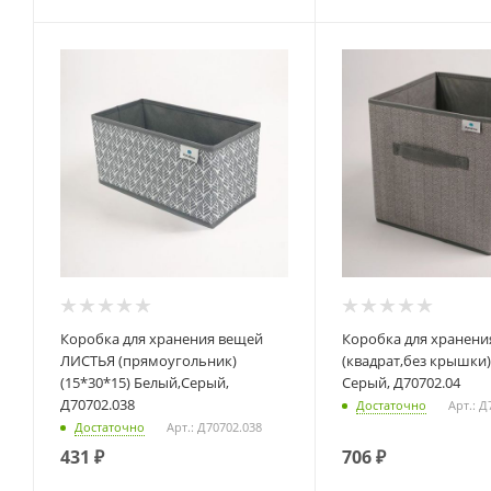
Коробка для хранения вещей
Коробка для хранения СЕРЫЙ
ЛИСТЬЯ (прямоугольник)
(квадрат,без крышки)
(15*30*15) Белый,Серый,
Серый, Д70702.04
Д70702.038
Достаточно
Арт.: Д
Достаточно
Арт.: Д70702.038
431
₽
706
₽