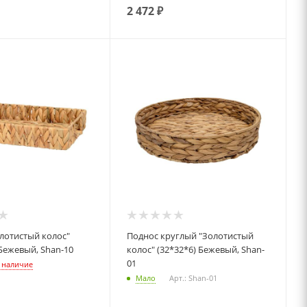
2 472
₽
Поднос круглый "Золотистый
 Бежевый, Shan-10
колос" (32*32*6) Бежевый, Shan-
01
 наличие
Мало
Арт.: Shan-01