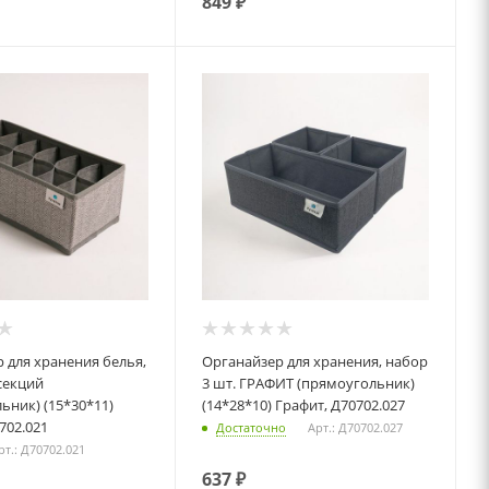
849
₽
ья,
Органайзер для хранения, набор
секций
3 шт. ГРАФИТ (прямоугольник)
ьник) (15*30*11)
(14*28*10) Графит, Д70702.027
702.021
Достаточно
Арт.: Д70702.027
рт.: Д70702.021
637
₽