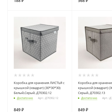
188
₽
568
₽
Коробка для хранения ЛИСТЬЯ с
Коробка для хранения СЕРЫЙ с
крышкой (квадрат) (30*30*30)
крышкой (квадрат) (3
Белый,Серый, Д70302.12
Серый, Д70302.13
Достаточно
Арт.: Д70302.12
Достаточно
Арт.: Д
849
₽
849
₽