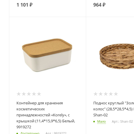
1 101
₽
964
₽
Контейнер для хранения
Поднос круглый "Золотистый
косметических
колос" (28,5*28,5*4,5
принадлежностей «Korely», с
Shan-02
крышкой (11,4*15,9*6,5) Белый,
Мало
Арт.: Shan-02
9919272
Достаточно
Арт.: 9919272