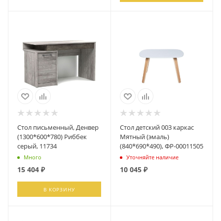
Стол письменный, Денвер
Стол детский 003 каркас
(1300*600*780) Риббек
Мятный (эмаль)
серый, 11734
(840*690*490), ФР-00011505
Много
Уточняйте наличие
15 404
₽
10 045
₽
В КОРЗИНУ
ПОДПИСАТЬСЯ