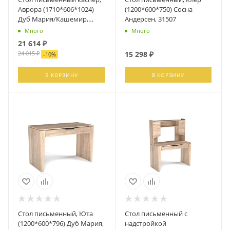
Аврора (1710*606*1024)
(1200*600*750) Сосна
Дуб Мария/Кашемир,
Андерсен, 31507
32119
Много
Много
21 614
₽
24 015
₽
15 298
₽
-
10
%
В КОРЗИНУ
В КОРЗИНУ
Стол письменный, Юта
Стол письменный с
(1200*600*796) Дуб Мария,
надстройкой