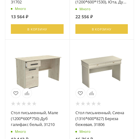
31702
(1200*600*1530), Юта, Дуб
Мария
Много
Много
13 564
₽
22 556
₽
В КОРЗИНУ
В КОРЗИНУ
Стол письменный, Мале
Стол письменный, Сиена
(1200*600*750) Дуб
(1316*600*827) Береза
галифакс белый, 31210
бежевая, 31806
Много
Много