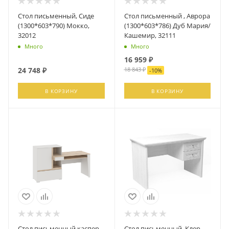
Стол письменный, Сиде
Стол письменный , Аврора
(1300*603*790) Мокко,
(1300*603*786) Дуб Мария/
32012
Кашемир, 32111
Много
Много
16 959
₽
24 748
₽
18 843
₽
-
10
%
В КОРЗИНУ
В КОРЗИНУ
Стол письменный каспер,
Стол письменный, Клер