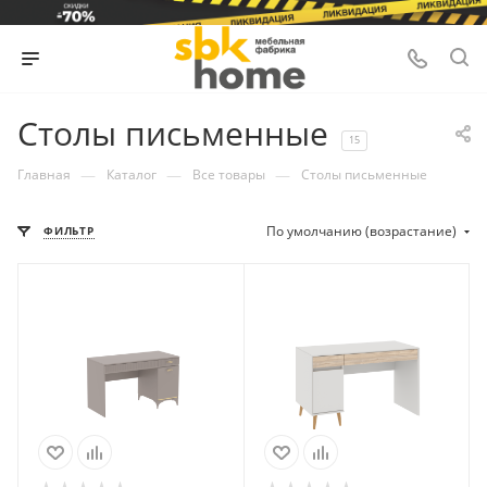
Столы письменные
15
—
—
—
Главная
Каталог
Все товары
Столы письменные
По умолчанию (возрастание)
ФИЛЬТР