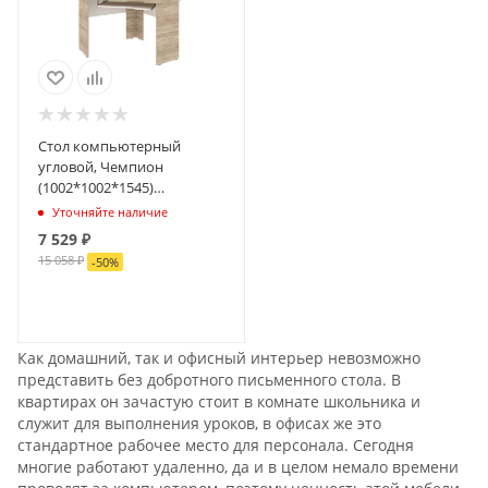
Стол компьютерный
угловой, Чемпион
(1002*1002*1545)
Бардолино/Вудлайн, 40107
Уточняйте наличие
7 529
₽
15 058
₽
-
50
%
ПОДПИСАТЬСЯ
Как домашний, так и офисный интерьер невозможно
представить без добротного письменного стола. В
квартирах он зачастую стоит в комнате школьника и
служит для выполнения уроков, в офисах же это
стандартное рабочее место для персонала. Сегодня
многие работают удаленно, да и в целом немало времени