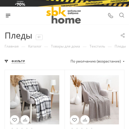
Пледы
61
—
—
—
—
Главная
Каталог
Товары для дома
Текстиль
Пледы
По умолчанию (возрастание)
ФИЛЬТР