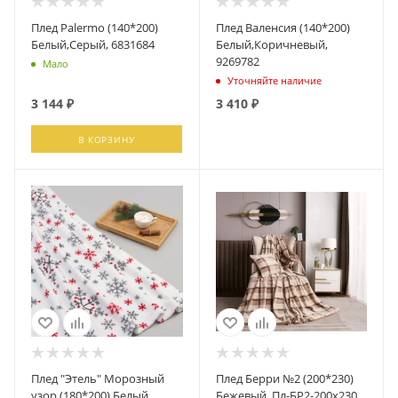
Плед Palermo (140*200)
Плед Валенсия (140*200)
Белый,Серый, 6831684
Белый,Коричневый,
9269782
Мало
Уточняйте наличие
3 144
₽
3 410
₽
В КОРЗИНУ
ПОДПИСАТЬСЯ
Плед "Этель" Морозный
Плед Берри №2 (200*230)
узор (180*200) Белый,
Бежевый, Пл-БР2-200х230