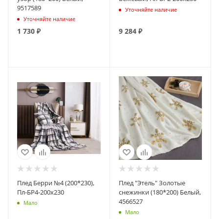
9517589
Уточняйте наличие
Уточняйте наличие
1 730
₽
9 284
₽
ПОДПИСАТЬСЯ
ПОДПИСАТЬСЯ
Плед Берри №4 (200*230),
Плед "Этель" Золотые
Пл-БР4-200х230
снежинки (180*200) Белый,
4566527
Мало
Мало