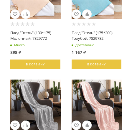
Плед "Этель" (130*175)
Плед "Этель" (175*200)
Молочный, 7829772
Голубой, 7829782
Много
Достаточно
898
₽
1 167
₽
В КОРЗИНУ
В КОРЗИНУ