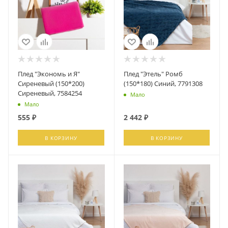
Плед "Экономь и Я"
Плед "Этель" Ромб
Сиреневый (150*200)
(150*180) Синий, 7791308
Сиреневый, 7584254
Мало
Мало
555
₽
2 442
₽
В КОРЗИНУ
В КОРЗИНУ