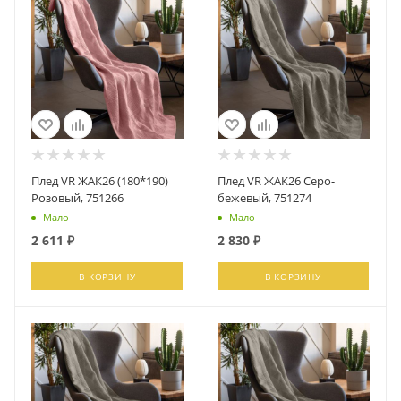
Плед VR ЖАК26 (180*190)
Плед VR ЖАК26 Серо-
Розовый, 751266
бежевый, 751274
Мало
Мало
2 611
₽
2 830
₽
В КОРЗИНУ
В КОРЗИНУ