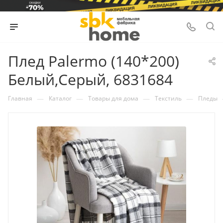
Плед Palermo (140*200)
Белый,Серый, 6831684
—
—
—
—
Главная
Каталог
Товары для дома
Текстиль
Пледы