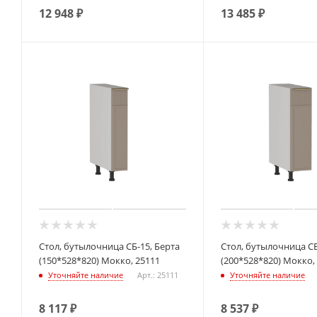
12 948
₽
13 485
₽
Стол, бутылочница СБ-15, Берта
Стол, бутылочница СБ
(150*528*820) Мокко, 25111
(200*528*820) Мокко,
Уточняйте наличие
Арт.: 25111
Уточняйте наличие
8 117
₽
8 537
₽