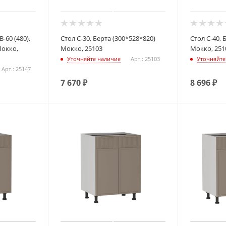
60 (480),
Стол С-30, Берта (300*528*820)
Стол С-40, 
Мокко,
Мокко, 25103
Мокко, 251
Уточняйте наличие
Арт.: 25103
Уточняйте
Арт.: 25147
7 670
₽
8 696
₽