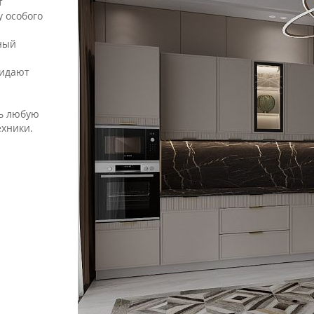
т
у особого
ный
ридают
.
ть любую
ехники.