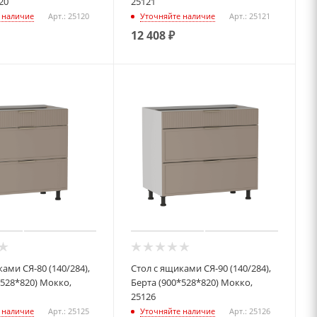
20
25121
 наличие
Арт.: 25120
Уточняйте наличие
Арт.: 25121
12 408
₽
ами СЯ-80 (140/284),
Стол с ящиками СЯ-90 (140/284),
*528*820) Мокко,
Берта (900*528*820) Мокко,
25126
 наличие
Арт.: 25125
Уточняйте наличие
Арт.: 25126