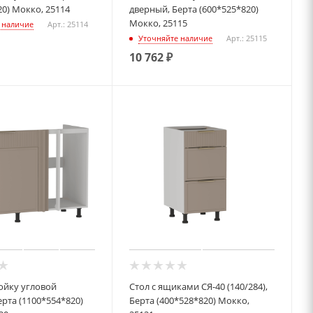
20) Мокко, 25114
дверный, Берта (600*525*820)
Мокко, 25115
 наличие
Арт.: 25114
Уточняйте наличие
Арт.: 25115
10 762
₽
ойку угловой
Стол с ящиками СЯ-40 (140/284),
ерта (1100*554*820)
Берта (400*528*820) Мокко,