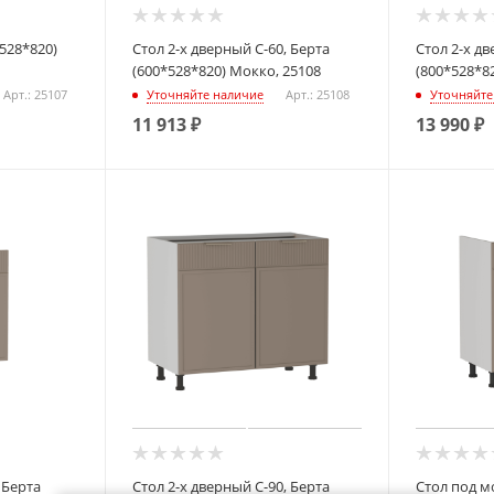
*528*820)
Стол 2-х дверный С-60, Берта
Стол 2-х дв
(600*528*820) Мокко, 25108
(800*528*8
Арт.: 25107
Уточняйте наличие
Арт.: 25108
Уточняйте
11 913
₽
13 990
₽
 Берта
Стол 2-х дверный С-90, Берта
Стол под м