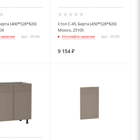
Берта (400*528*820)
Стол С-45, Берта (450*528*820)
04
Мокко, 25105
 наличие
Арт.: 25104
Уточняйте наличие
Арт.: 25105
9 154
₽