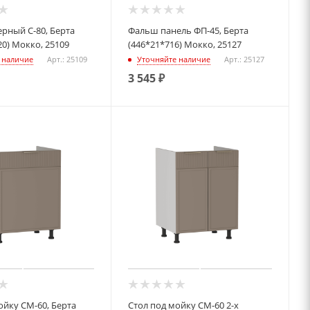
ерный С-80, Берта
Фальш панель ФП-45, Берта
20) Мокко, 25109
(446*21*716) Мокко, 25127
 наличие
Арт.: 25109
Уточняйте наличие
Арт.: 25127
3 545
₽
ойку СМ-60, Берта
Стол под мойку СМ-60 2-х