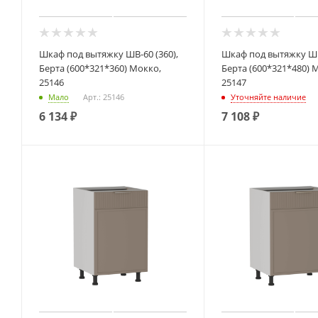
Шкаф под вытяжку ШВ-60 (360),
Шкаф под вытяжку ШВ-
Берта (600*321*360) Мокко,
Берта (600*321*480) 
25146
25147
Мало
Арт.: 25146
Уточняйте наличие
6 134
₽
7 108
₽