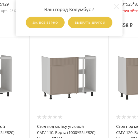
25129
(900*528*820) Мокко, 25110
(600*525*8
Ваш город Колумбус ?
Арт.: 25129
Уточняйте наличие
Арт.: 25110
Уточняйте
ДА, ВСЕ ВЕРНО
ВЫБРАТЬ ДРУГОЙ
15 056
₽
9 658
₽
вой
Стол под мойку угловой
Стол под м
554*820)
СМУ-110, Берта (1000*554*820)
СМУ-120, Б