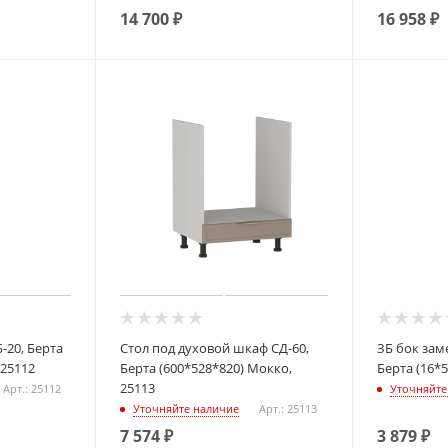
14 700
₽
16 958
₽
-20, Берта
Стол под духовой шкаф СД-60,
ЗБ бок замена стола левый,
 25112
Берта (600*528*820) Мокко,
Берта (16*
25113
Арт.: 25112
Уточняйте
Уточняйте наличие
Арт.: 25113
7 574
₽
3 879
₽