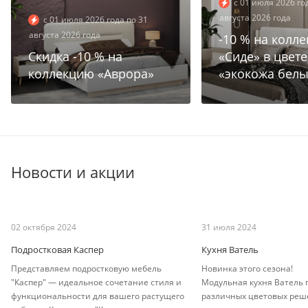
с 01 июля 2026 го
августа 2026 года
с 01 июля 2026 года по 31
августа 2026 года
-10 % на колл
Cкидка -10 % на
«Сиде» в цвете
коллекцию «Аврора»
«экокожа бел
Новости и акции
02 октября 2024
31 июля 2024
Подростковая Каспер
Кухня Ватель
Представляем подростковую мебель
Новинка этого сезона!
"Каспер" — идеальное сочетание стиля и
Модульная кухня Ватель 
функциональности для вашего растущего
различных цветовых реш