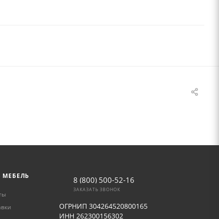
Ь МЕБЕЛЬ
8 (800) 500-52-16
ЗАКАЗАТЬ ЗВОНОК
ты
ОГРНИП 304264520800165
авки
ИНН 262300156302