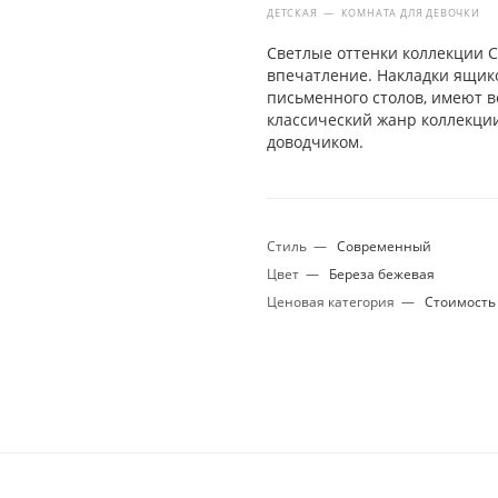
ДЕТСКАЯ
—
КОМНАТА ДЛЯ ДЕВОЧКИ
Светлые оттенки коллекции С
впечатление. Накладки ящико
письменного столов, имеют 
классический жанр коллекци
доводчиком.
Стиль
—
Современный
Цвет
—
Береза бежевая
Ценовая категория
—
Стоимость 
ПОСМОТРЕТЬ ТОВАРЫ