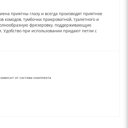
иена приятны глазу и всегда производят приятное
в комодов, тумбочки прикроватной, туалетного и
волнообразную фрезеровку, поддерживающую
и. Удобство при использовании придают петли с
зависит от состава комплекта