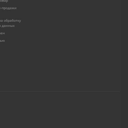
товар
и-продажи
а обработку
х данных
мен
лью