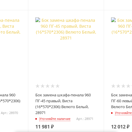
нала 960
Бок замена шкафа-пенала 960
Бок замена
6*570*2306)
ПГ-45 правый, Виста
ПГ-60 левый
(16*570*2306) Велюто Белый,
Велюто Бел
28971
Арт.: 28970
Уточняйте
Уточняйте наличие
Арт.: 28971
11 981
₽
12 012
₽