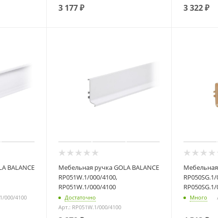
3 177
₽
3 322
₽
LA BALANCE
Мебельная ручка GOLA BALANCE
Мебельная
RP051W.1/000/4100,
RP050SG.1/
RP051W.1/000/4100
RP050SG.1/
1/000/4100
Достаточно
Много
Арт.: RP051W.1/000/4100