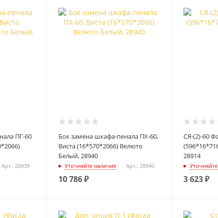
нала ПГ-60
Бок замена шкафа-пенала ПХ-60,
СЯ-(2)-60 Ф
0*2066)
Виста (16*570*2066) Велюто
(596*16*71
Белый, 28940
28914
Арт.: 28939
Уточняйте наличие
Арт.: 28940
Уточняйте
10 786
₽
3 623
₽