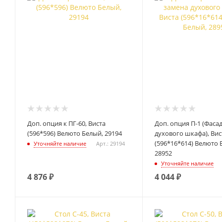
Доп. опция к ПГ-60, Виста
Доп. опция П-1 (Фаса
(596*596) Велюто Белый, 29194
духового шкафа), Вис
(596*16*614) Велюто 
Уточняйте наличие
Арт.: 29194
28952
Уточняйте наличие
4 876
₽
4 044
₽