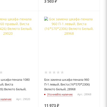
3 503
₽
 шкафа-пенала 1080
Бок замена шкафа-пенала 960
ый, Виста
П-1 левый, Виста (16*570*2306)
26) Велюто Белый,
Велюто Белый, 28968
Уточняйте наличие
Арт.: 28968
 наличие
Арт.: 29020
11 973
₽