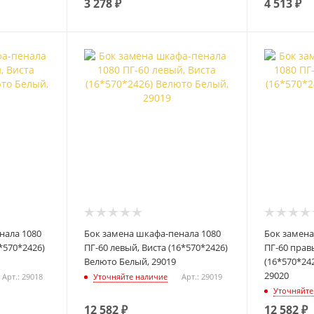
3 278
₽
4 513
₽
нала 1080
Бок замена шкафа-пенала 1080
Бок замена
*570*2426)
ПГ-60 левый, Виста (16*570*2426)
ПГ-60 прав
Велюто Белый, 29019
(16*570*24
29020
Арт.: 29018
Уточняйте наличие
Арт.: 29019
Уточняйте
12 582
₽
12 582
₽