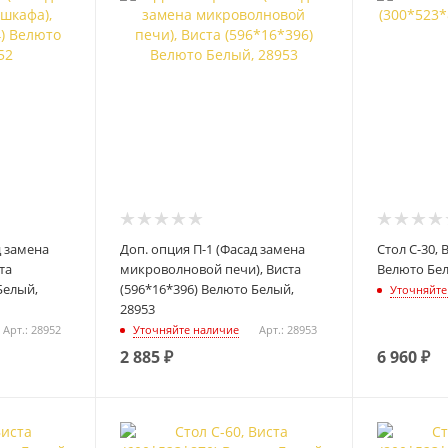
д замена
Доп. опция П-1 (Фасад замена
Стол С-30, 
та
микроволновой печи), Виста
Велюто Бел
Белый,
(596*16*396) Велюто Белый,
Уточняйте
28953
Арт.: 28952
Уточняйте наличие
Арт.: 28953
2 885
₽
6 960
₽