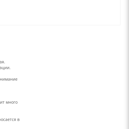
ая.
ации.
внимание
ит много
осается в