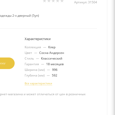
Артикул:
31504
одежды 2-х дверный (5уп)
Характеристики
Коллекция
—
Клер
Цвет
—
Сосна Андерсен
Стиль
—
Классический
ЗИНУ
Гарантия
—
18 месяцев
Ширина (мм)
—
996
Глубина (мм)
—
592
Все характеристики
рнет-магазина и может отличаться от цен в розничных