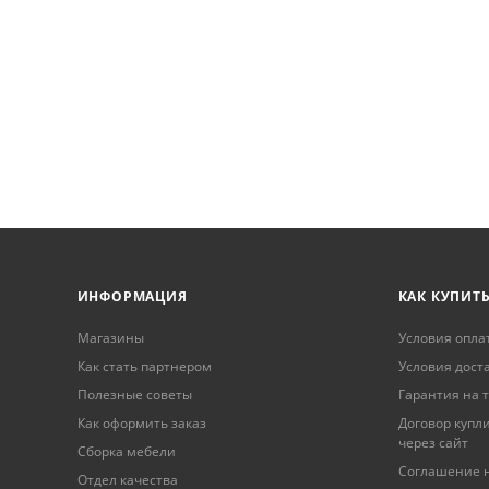
ИНФОРМАЦИЯ
КАК КУПИТ
Магазины
Условия опла
Как стать партнером
Условия дост
Полезные советы
Гарантия на 
Как оформить заказ
Договор купл
через сайт
Сборка мебели
Соглашение н
Отдел качества