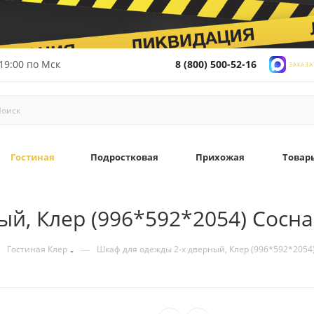
19:00 по Мск
8 (800) 500-52-16
ЗАКАЗА
Гостиная
Подростковая
Прихожая
Товар
й, Клер (996*592*2054) Сосна
—
Гостиная Клер
Шкаф для одежды 2-х дверный, Клер (996*592*2054