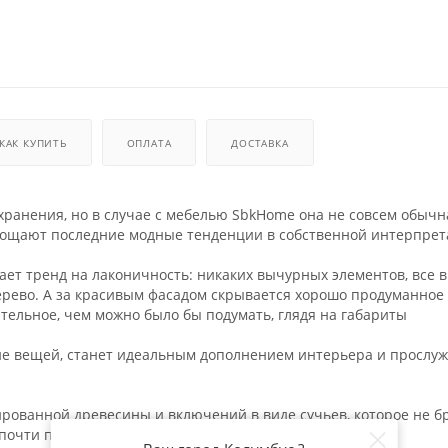
КАК КУПИТЬ
ОПЛАТА
ДОСТАВКА
ранения, но в случае с мебелью SbkHome она не совсем обычн
лощают последние модные тенденции в собственной интерпрет
ает тренд на лаконичность: никаких вычурных элементов, все 
ерево. А за красивым фасадом скрывается хорошо продуманное
тельное, чем можно было бы подумать, глядя на габариты
ие вещей, станет идеальным дополнением интерьера и прослуж
рованной древесины и включений в виде сучьев, которое не бр
 почти полностью белый оттенок.