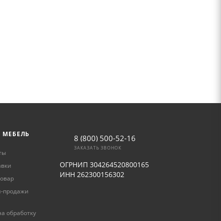
Ь МЕБЕЛЬ
8 (800) 500-52-16
ЗАКАЗАТЬ ЗВОНОК
ты
ОГРНИП 304264520800165
авки
ИНН 262300156302
товар
и-продажи
а обработку