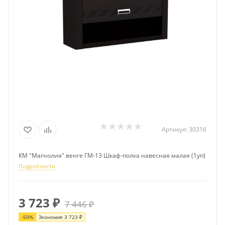
Артикул:
30316
КМ "Магнолия" венге ГМ-13 Шкаф-полка навесная малая (1уп)
Подробности
3 723
₽
7 446
₽
-
50
%
Экономия
3 723
₽