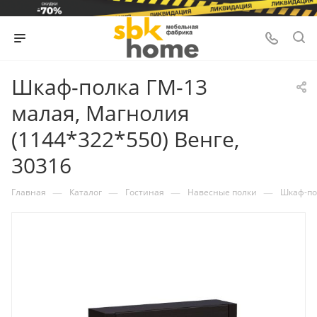
Шкаф-полка ГМ-13
малая, Магнолия
(1144*322*550) Венге,
30316
—
—
—
—
Главная
Каталог
Гостиная
Навесные полки
Шкаф-пол