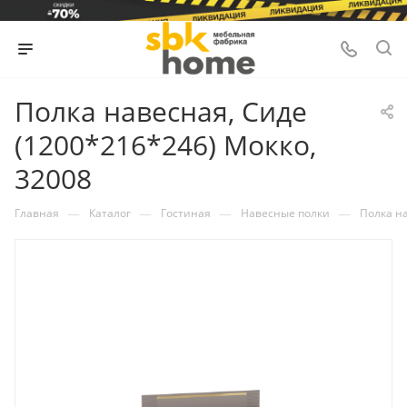
Полка навесная, Сиде
(1200*216*246) Мокко,
32008
—
—
—
—
Главная
Каталог
Гостиная
Навесные полки
Полка на