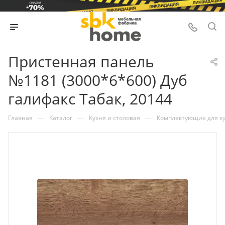
Пристенная панель
№1181 (3000*6*600) Дуб
галифакс Табак, 20144
—
—
—
Главная
Каталог
Кухня и столовая
Комплектующие для к