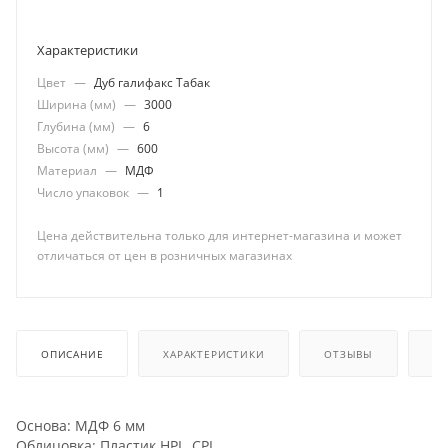
Характеристики
Цвет
—
Дуб галифакс Табак
Ширина (мм)
—
3000
Глубина (мм)
—
6
Высота (мм)
—
600
Материал
—
МДФ
Число упаковок
—
1
Цена действительна только для интернет-магазина и может
отличаться от цен в розничных магазинах
ОПИСАНИЕ
ХАРАКТЕРИСТИКИ
ОТЗЫВЫ
КА
Основа: МДФ 6 мм
Облицовка: Пластик HPL, CPL