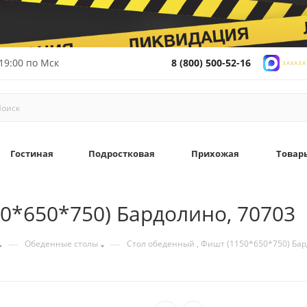
19:00 по Мск
8 (800) 500-52-16
ЗАКАЗА
Гостиная
Подростковая
Прихожая
Товар
0*650*750) Бардолино, 70703
—
—
Обеденные столы
Стол обеденный , Фишт (1150*650*750) Бар