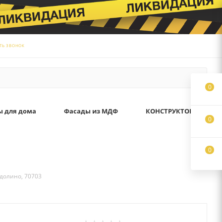
ТЬ ЗВОНОК
0
ы для дома
Фасады из МДФ
КОНСТРУКТОР
0
0
долино, 70703