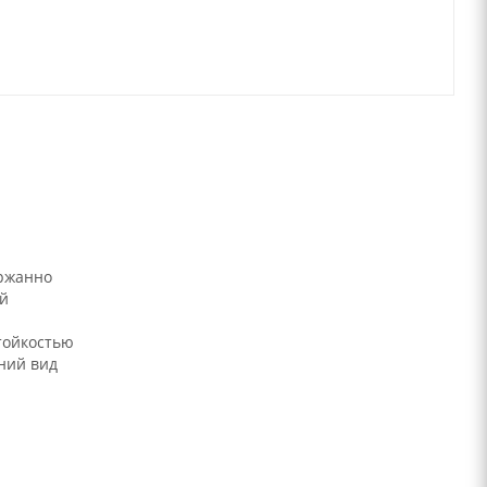
ержанно
ой
тойкостью
ний вид