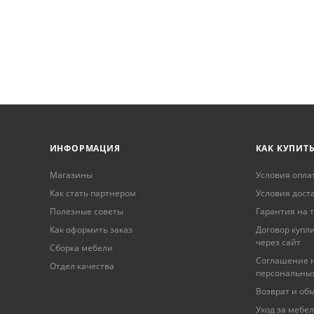
ИНФОРМАЦИЯ
КАК КУПИТ
Магазины
Условия опла
Как стать партнером
Условия дост
Полезные советы
Гарантия на 
Как оформить заказ
Договор купл
через сайт
Сборка мебели
Соглашение н
Отдел качества
персональны
Возврат и об
Уход за мебе