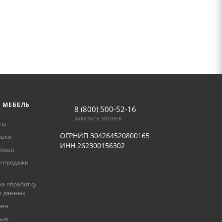
Ь МЕБЕЛЬ
8 (800) 500-52-16
ЗАКАЗАТЬ ЗВОНОК
ты
ОГРНИП 304264520800165
авки
ИНН 262300156302
товар
и-продажи
а обработку
х данных
мен
лью