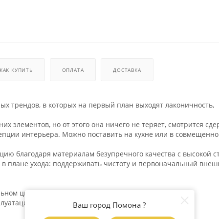
КАК КУПИТЬ
ОПЛАТА
ДОСТАВКА
 трендов, в которых на первый план выходят лаконичность,
их элементов, но от этого она ничего не теряет, смотрится сд
епции интерьера. Можно поставить на кухне или в совмещенн
цию благодаря материалам безупречного качества с высокой с
ю в плане ухода: поддерживать чистоту и первоначальный внеш
льном цветовом решении.
плуатации.
Ваш город Помона ?