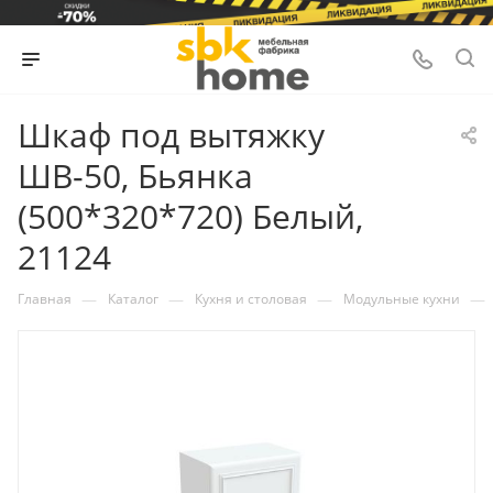
Шкаф под вытяжку
ШВ-50, Бьянка
(500*320*720) Белый,
21124
—
—
—
—
Главная
Каталог
Кухня и столовая
Модульные кухни