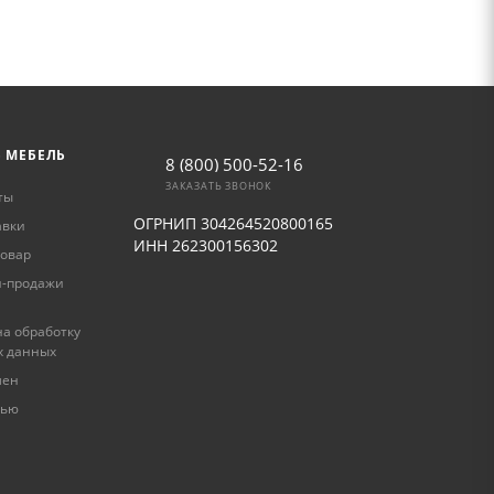
Ь МЕБЕЛЬ
8 (800) 500-52-16
ЗАКАЗАТЬ ЗВОНОК
ты
ОГРНИП 304264520800165
авки
ИНН 262300156302
товар
и-продажи
а обработку
х данных
мен
лью