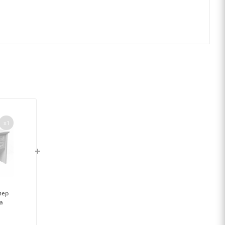
x1
лер
а