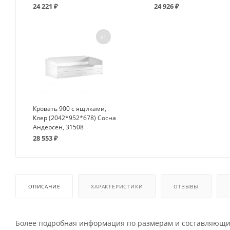
24 221
₽
24 926
₽
x1
Кровать 900 с ящиками,
Клер (2042*952*678) Сосна
Андерсен, 31508
28 553
₽
ОПИСАНИЕ
ХАРАКТЕРИСТИКИ
ОТЗЫВЫ
Более подробная информация по размерам и составляющим 