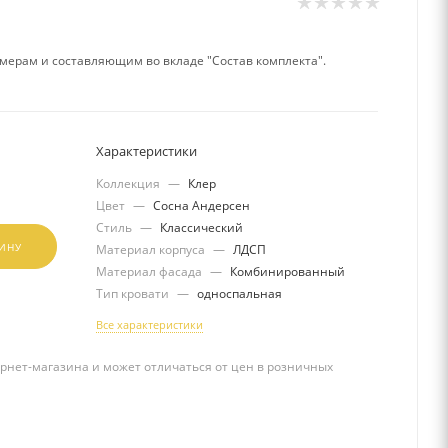
мерам и составляющим во вкладе "Состав комплекта".
Характеристики
Коллекция
—
Клер
Цвет
—
Сосна Андерсен
Стиль
—
Классический
ЗИНУ
Материал корпуса
—
ЛДСП
Материал фасада
—
Комбинированный
Тип кровати
—
односпальная
Все характеристики
рнет-магазина и может отличаться от цен в розничных