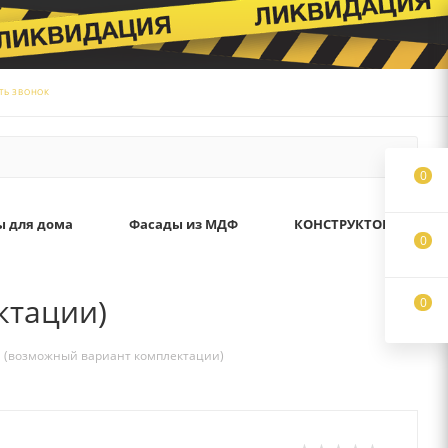
ТЬ ЗВОНОК
0
ы для дома
Фасады из МДФ
КОНСТРУКТОР
0
ктации)
0
" (возможный вариант комплектации)