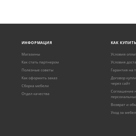
ИНФОРМАЦИЯ
КАК КУПИТ
Магазины
Условия опла
Как стать партнером
Условия дост
Полезные советы
Гарантия на 
Как оформить заказ
Договор купл
через сайт
Сборка мебели
Соглашение н
Отдел качества
персональны
Возврат и об
Уход за мебе