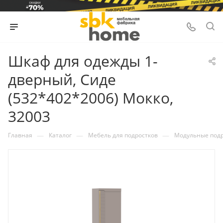
Шкаф для одежды 1-
дверный, Сиде
(532*402*2006) Мокко,
32003
—
—
—
Главная
Каталог
Мебель для подростков
Модульные под