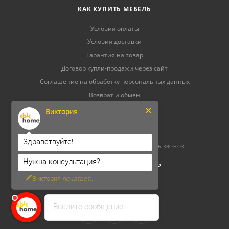
КАК КУПИТЬ МЕБЕЛЬ
Условия оплаты
Условия доставки
Гарантия на товар
Договор купли-продажи через сайт
Соглашение на обработку персональных данных
Возврат и обмен
Уход за мебелью
Виктория
Здравствуйте!
8 (800) 500-52-16
ЗАКАЗАТЬ ЗВОНОК
Нужна консультация?
ОГРНИП 304264520800165
ИНН 262300156302
Виктория
печатает...
Введите сообщение