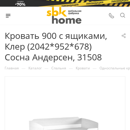
Кровать 900 с ящиками,
Клер (2042*952*678)
Сосна Андерсен, 31508
—
—
—
—
Главная
Каталог
Спальня
Кровати
Односпальные кр