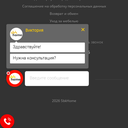
Соглашение на обработку персональных данных
Возврат и обмен
Уход за мебелью
Виктория
8 (800) 500-52-16
ЗАКАЗАТЬ ЗВОНОК
Здравствуйте!
ОГРНИП 304264520800165
Нужна консультация?
ИНН 262300156302
Введите сообщение
2026 SbkHome