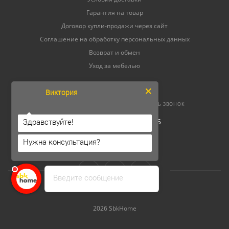
Гарантия на товар
Договор купли-продажи через сайт
Соглашение на обработку персональных данных
Возврат и обмен
Уход за мебелью
Виктория
8 (800) 500-52-16
ЗАКАЗАТЬ ЗВОНОК
Здравствуйте!
ОГРНИП 304264520800165
ИНН 262300156302
Нужна консультация?
Введите сообщение
2026 SbkHome