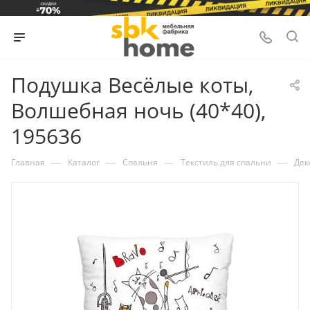
Подушка Весёлые коты,
Волшебная ночь (40*40),
195636
—
—
—
—
Главная
Каталог
Спальня
Текстиль для спальни
Дек