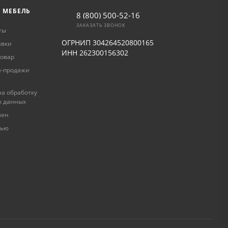
Ь МЕБЕЛЬ
8 (800) 500-52-16
ЗАКАЗАТЬ ЗВОНОК
ты
ОГРНИП 304264520800165
авки
ИНН 262300156302
товар
и-продажи
а обработку
х данных
мен
лью