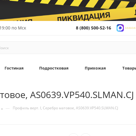
19:00 по Мск
8 (800) 500-52-16
ЗАКАЗА
Гостиная
Подростковая
Прихожая
Товар
атовое, AS0639.VP540.SLMAN.CJ
—
Профиль верт. I, Серебро матовое, AS0639.VP540.SLMAN.CJ