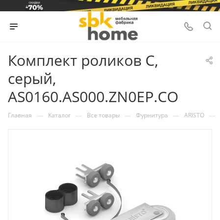
Комплект роликов C,
серый,
AS0160.AS000.ZN0EP.CO
—
—
—
—
—
Главная
Каталог
Все товары
Фурнитура
ARISTO