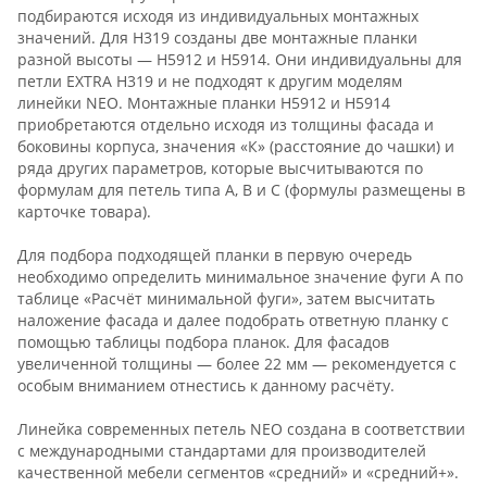
подбираются исходя из индивидуальных монтажных
значений. Для Н319 созданы две монтажные планки
разной высоты — Н5912 и Н5914. Они индивидуальны для
петли EXTRA Н319 и не подходят к другим моделям
линейки NEO. Монтажные планки Н5912 и Н5914
приобретаются отдельно исходя из толщины фасада и
боковины корпуса, значения «К» (расстояние до чашки) и
ряда других параметров, которые высчитываются по
формулам для петель типа А, В и С (формулы размещены в
карточке товара).
Для подбора подходящей планки в первую очередь
необходимо определить минимальное значение фуги А по
таблице «Расчёт минимальной фуги», затем высчитать
наложение фасада и далее подобрать ответную планку с
помощью таблицы подбора планок. Для фасадов
увеличенной толщины — более 22 мм — рекомендуется с
особым вниманием отнестись к данному расчёту.
Линейка современных петель NEO создана в соответствии
с международными стандартами для производителей
качественной мебели сегментов «средний» и «средний+».