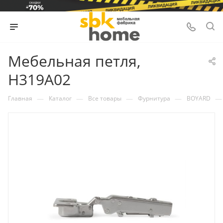
Мебельная петля,
H319A02
—
—
—
—
—
Главная
Каталог
Все товары
Фурнитура
BOYARD