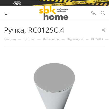
Ручка, RC012SC.4
—
—
—
—
—
Главная
Каталог
Все товары
Фурнитура
BOYARD