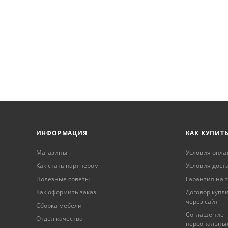
ИНФОРМАЦИЯ
КАК КУПИТ
Магазины
Условия опла
Как стать партнером
Условия дост
Полезные советы
Гарантия на 
Как оформить заказ
Договор купл
через сайт
Сборка мебели
Соглашение н
Отдел качества
персональны