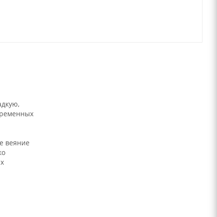
адкую,
временных
ее веяние
ко
ых