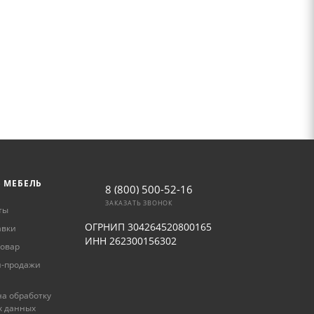
Ь МЕБЕЛЬ
8 (800) 500-52-16
ЗАКАЗАТЬ ЗВОНОК
ты
ОГРНИП 304264520800165
авки
ИНН 262300156302
товар
и-продажи
а обработку
х данных