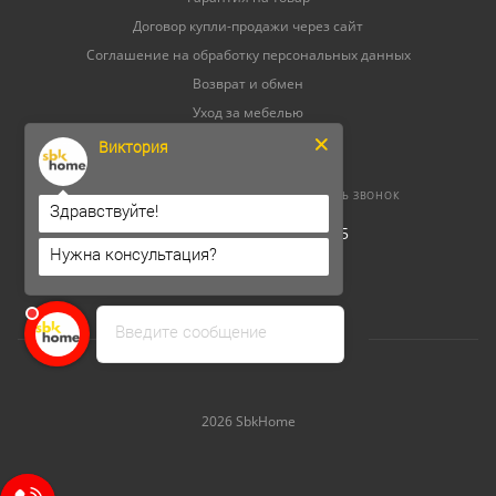
Договор купли-продажи через сайт
Соглашение на обработку персональных данных
Возврат и обмен
Уход за мебелью
Виктория
8 (800) 500-52-16
ЗАКАЗАТЬ ЗВОНОК
Здравствуйте!
ОГРНИП 304264520800165
Нужна консультация?
ИНН 262300156302
Введите сообщение
2026 SbkHome