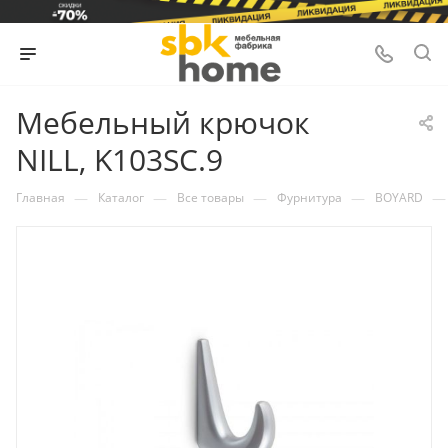
Мебельный крючок
NILL, K103SC.9
—
—
—
—
—
Главная
Каталог
Все товары
Фурнитура
BOYARD