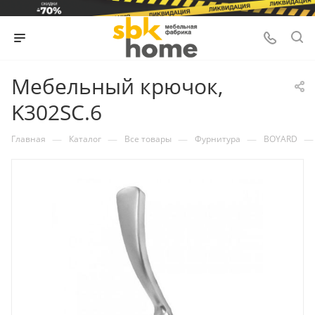
Мебельный крючок,
K302SC.6
—
—
—
—
—
Главная
Каталог
Все товары
Фурнитура
BOYARD