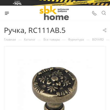
Ручка, RC111AB.5
—
—
—
—
—
Главная
Каталог
Все товары
Фурнитура
BOYARD