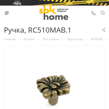
Ручка, RC510MAB.1
—
—
—
—
—
Главная
Каталог
Все товары
Фурнитура
BOYARD