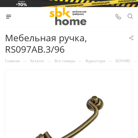
Мебельная ручка,
RS097AB.3/96
—
—
—
—
—
Главная
Каталог
Все товары
Фурнитура
BOYARD