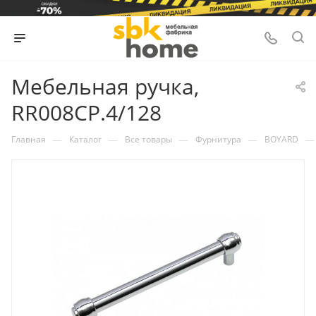
Мебельная ручка,
RR008CP.4/128
—
—
—
—
—
Главная
Каталог
Все товары
Фурнитура
BOYARD