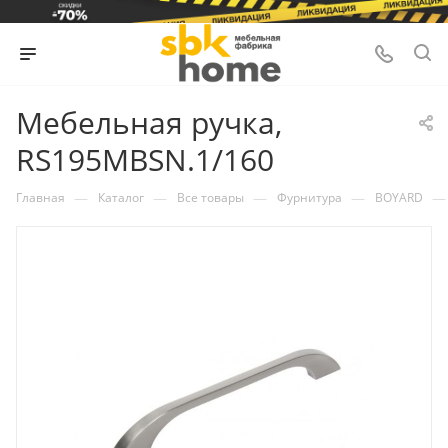
Мебельная ручка,
RS195MBSN.1/160
—
—
—
—
—
Главная
Каталог
Все товары
Фурнитура
BOYARD