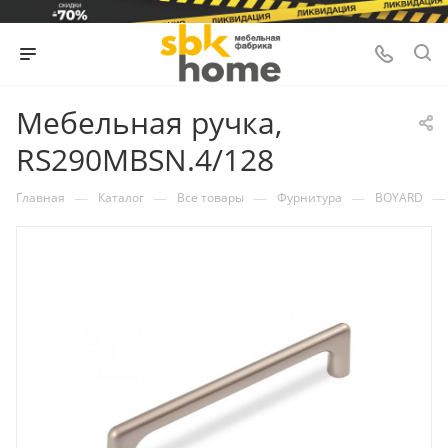
Мебельная ручка,
RS290MBSN.4/128
—
—
—
—
—
Главная
Каталог
Все товары
Фурнитура
BOYARD