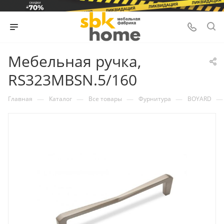
Мебельная ручка,
RS323MBSN.5/160
—
—
—
—
—
Главная
Каталог
Все товары
Фурнитура
BOYARD