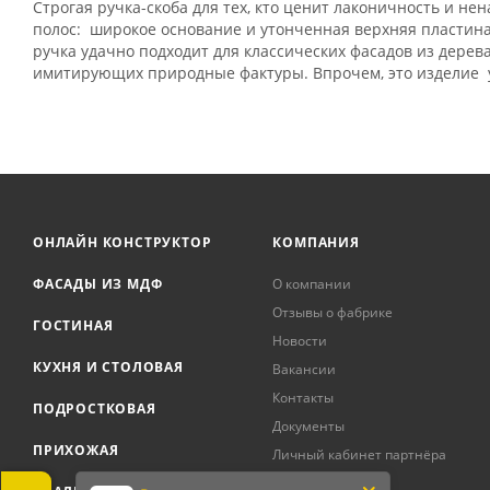
Строгая ручка-скоба для тех, кто ценит лаконичность и н
полос: широкое основание и утонченная верхняя пластина
ручка удачно подходит для классических фасадов из дерев
имитирующих природные фактуры. Впрочем, это изделие у
ОНЛАЙН КОНСТРУКТОР
КОМПАНИЯ
ФАСАДЫ ИЗ МДФ
О компании
Отзывы о фабрике
ГОСТИНАЯ
Новости
КУХНЯ И СТОЛОВАЯ
Вакансии
Контакты
ПОДРОСТКОВАЯ
Документы
ПРИХОЖАЯ
Личный кабинет партнёра