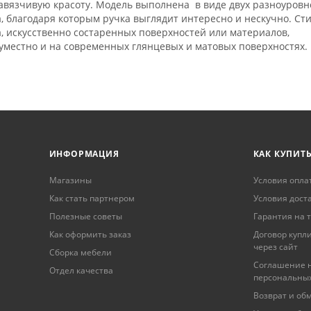
енавязчивую красоту. Модель выполнена в виде двух разноуров
, благодаря которым ручка выглядит интересно и нескучно. Ст
а, искусственно состаренных поверхностей или материалов,
местно и на современных глянцевых и матовых поверхностях.
ИНФОРМАЦИЯ
КАК КУПИТ
Магазины
Условия опла
Как стать партнером
Условия дост
Полезные советы
Гарантия на 
Как оформить заказ
Договор купл
через сайт
Сборка мебели
Соглашение н
Отдел качества
персональны
Возврат и об