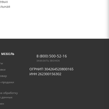
невых
ильная
Ь МЕБЕЛЬ
8 (800) 500-52-16
ЗАКАЗАТЬ ЗВОНОК
ты
ОГРНИП 304264520800165
авки
ИНН 262300156302
товар
и-продажи
а обработку
х данных
мен