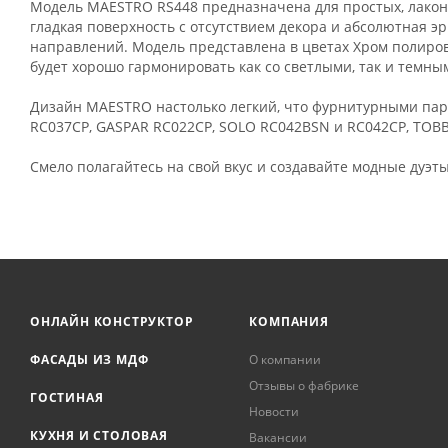
Модель MAESTRO RS448 предназначена для простых, лакон
гладкая поверхность с отсутствием декора и абсолютная 
направлений. Модель представлена в цветах Хром полиров
будет хорошо гармонировать как со светлыми, так и темны
Дизайн MAESTRO настолько легкий, что фурнитурными пара
RC037CP, GASPAR RC022CP, SOLO RC042BSN и RC042CP, TOBB
Смело полагайтесь на свой вкус и создавайте модные дуэты
ОНЛАЙН КОНСТРУКТОР
КОМПАНИЯ
ФАСАДЫ ИЗ МДФ
О компании
Отзывы о фабрике
ГОСТИНАЯ
Новости
КУХНЯ И СТОЛОВАЯ
Вакансии