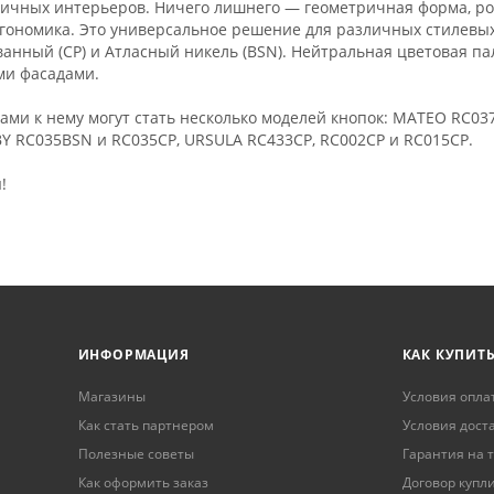
ичных интерьеров. Ничего лишнего — геометричная форма, ро
эргономика. Это универсальное решение для различных стилевы
анный (СР) и Атласный никель (ВSN). Нейтральная цветовая па
ми фасадами.
ми к нему могут стать несколько моделей кнопок: MATEO RC03
Y RC035BSN и RC035CP, URSULA RC433CP, RC002CP и RC015CP.
!
ИНФОРМАЦИЯ
КАК КУПИТ
Магазины
Условия опла
Как стать партнером
Условия дост
Полезные советы
Гарантия на 
Как оформить заказ
Договор купл