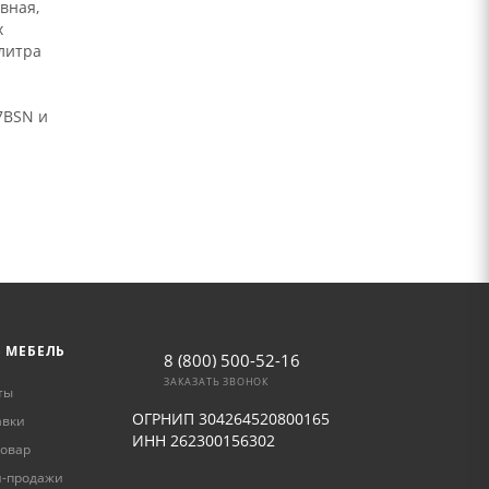
вная,
х
литра
7BSN и
Ь МЕБЕЛЬ
8 (800) 500-52-16
ЗАКАЗАТЬ ЗВОНОК
ты
ОГРНИП 304264520800165
авки
ИНН 262300156302
товар
и-продажи