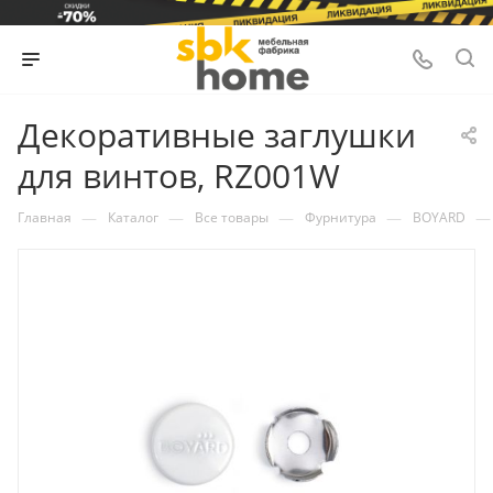
Декоративные заглушки
для винтов, RZ001W
—
—
—
—
—
Главная
Каталог
Все товары
Фурнитура
BOYARD