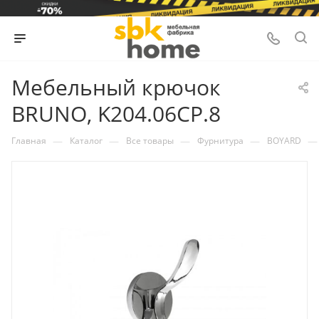
Мебельный крючок
BRUNO, K204.06CP.8
—
—
—
—
—
Главная
Каталог
Все товары
Фурнитура
BOYARD