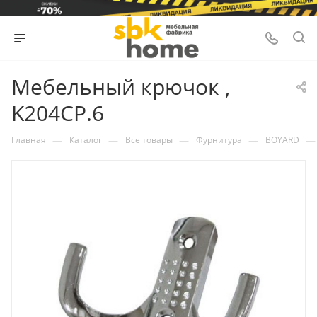
Мебельный крючок ,
K204CP.6
—
—
—
—
—
Главная
Каталог
Все товары
Фурнитура
BOYARD