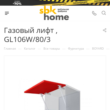
Газовый лифт ,
GL106W/80/3
—
—
—
—
—
Главная
Каталог
Все товары
Фурнитура
BOYARD