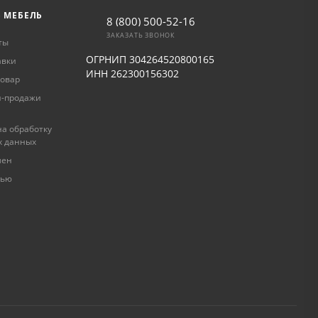
Ь МЕБЕЛЬ
8 (800) 500-52-16
ЗАКАЗАТЬ ЗВОНОК
ты
ОГРНИП 304264520800165
авки
ИНН 262300156302
товар
и-продажи
а обработку
х данных
мен
лью