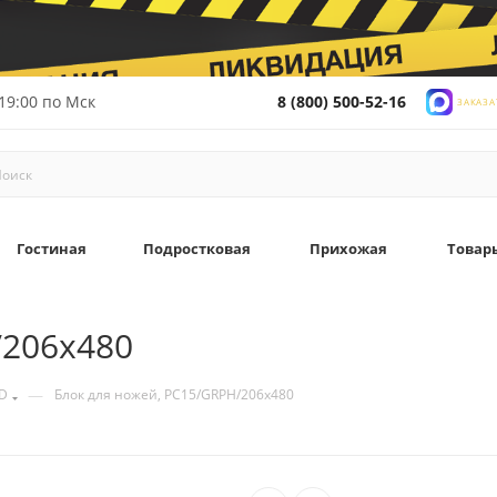
19:00 по Мск
8 (800) 500-52-16
ЗАКАЗА
Гостиная
Подростковая
Прихожая
Товар
/206x480
—
D
Блок для ножей, PC15/GRPH/206x480