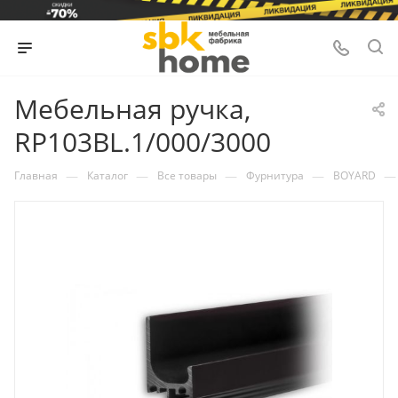
Мебельная ручка,
RP103BL.1/000/3000
—
—
—
—
—
Главная
Каталог
Все товары
Фурнитура
BOYARD