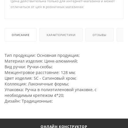
Цена действительна только для интернет-магазина и может
отличаться от цен в розничных магазинах
ОПИСАНИЕ
ХАРАКТЕРИСТИКИ
ОТЗЫВЫ
КА
Тип продукции: Основная продукция;
Материал изделия: Цинк-алюминий;
Вид ручки: Ручки-скобы;
Межцентровое расстояние: 128 мм;
Цвет изделия: SC - Сатиновый хром;
Коллекция: Лаконичные формы;
Упаковка: Ручка в полиэтиленовой упаковке, с
необходимым крепежом 4*20;
Дизайн: Традиционные;
ОНЛАЙН КОНСТРУКТОР