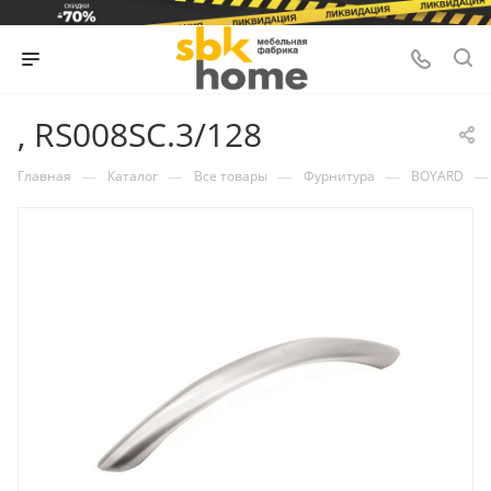
, RS008SC.3/128
—
—
—
—
—
Главная
Каталог
Все товары
Фурнитура
BOYARD