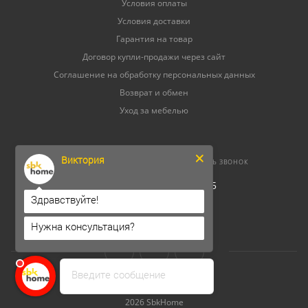
Условия оплаты
Условия доставки
Гарантия на товар
Договор купли-продажи через сайт
Соглашение на обработку персональных данных
Возврат и обмен
Уход за мебелью
Виктория
8 (800) 500-52-16
ЗАКАЗАТЬ ЗВОНОК
ОГРНИП 304264520800165
ИНН 262300156302
Здравствуйте!
Нужна консультация?
Введите сообщение
2026 SbkHome