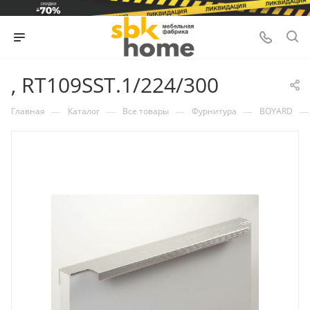
, RT109SST.1/224/300
—
—
—
—
—
Главная
Каталог
Все товары
Фурнитура
BOYARD