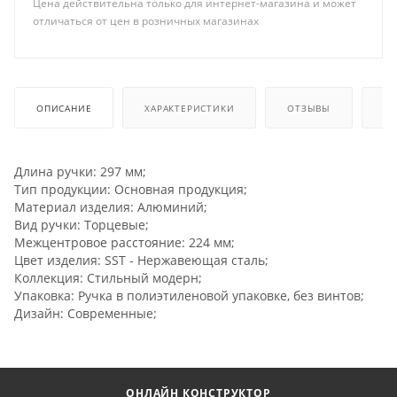
Цена действительна только для интернет-магазина и может
отличаться от цен в розничных магазинах
ОПИСАНИЕ
ХАРАКТЕРИСТИКИ
ОТЗЫВЫ
КА
Длина ручки: 297 мм;
Тип продукции: Основная продукция;
Материал изделия: Алюминий;
Вид ручки: Торцевые;
Межцентровое расстояние: 224 мм;
Цвет изделия: SST - Нержавеющая сталь;
Коллекция: Стильный модерн;
Упаковка: Ручка в полиэтиленовой упаковке, без винтов;
Дизайн: Современные;
ОНЛАЙН КОНСТРУКТОР