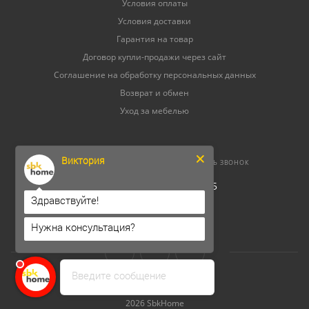
Условия оплаты
Условия доставки
Гарантия на товар
Договор купли-продажи через сайт
Соглашение на обработку персональных данных
Возврат и обмен
Уход за мебелью
Виктория
8 (800) 500-52-16
ЗАКАЗАТЬ ЗВОНОК
ОГРНИП 304264520800165
ИНН 262300156302
Здравствуйте!
Нужна консультация?
Введите сообщение
2026 SbkHome